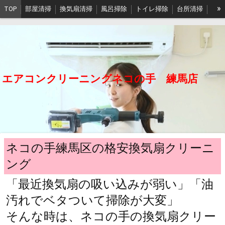
»
TOP
部屋清掃
換気扇清掃
風呂掃除
トイレ掃除
台所清掃
ベランダ掃除
作業写真
予約
English
FAQ
🉐情報
東京本店
江戸川店
埼玉店
沖縄店
石垣島店
会社概要
プライバシーポリシー
エアコンクリーニングネコの手 練馬店
ネコの手練馬区の格安換気扇クリーニ
ング
「最近換気扇の吸い込みが弱い」「油
汚れでベタついて掃除が大変」
そんな時は、ネコの手の換気扇クリー